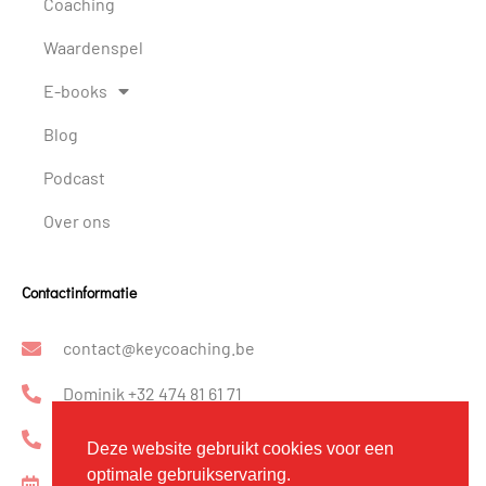
Coaching
Waardenspel
E-books
Blog
Podcast
Over ons
Contactinformatie
contact@keycoaching.be
Dominik +32 474 81 61 71
Katrin +32 475 23 33 81
Deze website gebruikt cookies voor een
optimale gebruikservaring.
Kennismakingsgesprek inplannen