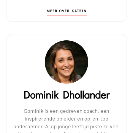
MEER OVER KATRIN
Dominik Dhollander
Dominik is een gedreven coach, een
inspirerende opleider en op-en-top
ondernemer. Al op jonge leeftijd pikte ze veel