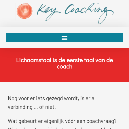
Spring
naar
de
inhoud
Lichaamstaal is de eerste taal van de
coach
Nog voor er iets gezegd wordt, is er al
verbinding … of niet.
Wat gebeurt er eigenlijk vóór een coachvraag?