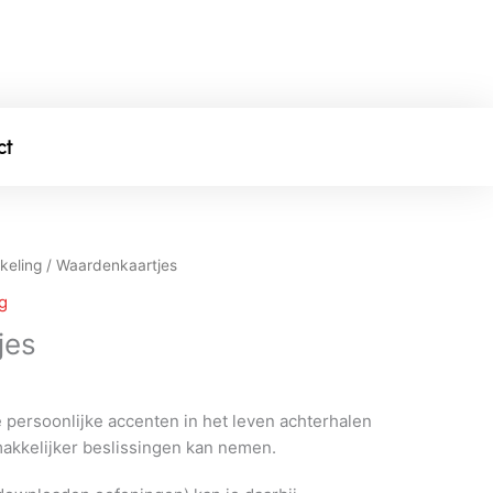
ct
keling
/ Waardenkaartjes
g
jes
e persoonlijke accenten in het leven achterhalen
makkelijker beslissingen kan nemen.