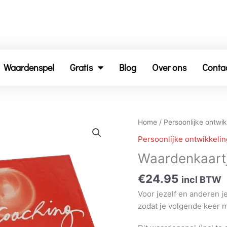
Waardenspel
Gratis
Blog
Over ons
Conta
Waardenkaartjes
Home
/
Persoonlijke ontwik
aantal
Persoonlijke ontwikkelin
Waardenkaart
€
24.95
incl BTW
Voor jezelf en anderen j
zodat je volgende keer 