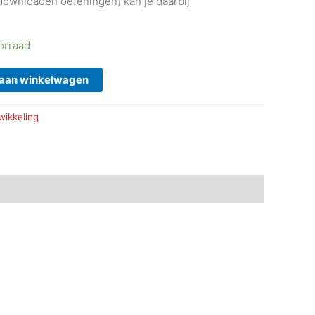
 downloaden oefeningen) kan je daarbij
orraad
aan winkelwagen
wikkeling