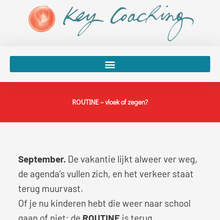
Spring
naar
de
inhoud
ROUTINE – vloek of zegen?
September.
De vakantie lijkt alweer ver weg,
de agenda’s vullen zich, en het verkeer staat
terug muurvast.
Of je nu kinderen hebt die weer naar school
gaan of niet: de
ROUTINE
is terug.