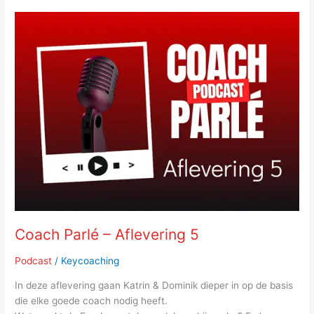
Coach
Parlé
–
Aflevering
5
Coach Parlé – Aflevering 5
Podcast
/
Keycoaching
In deze aflevering gaan Katrin & Dominik dieper in op de basis
die elke goede coach nodig heeft.