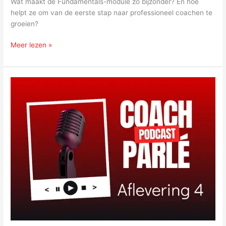
Wat maakt de Fundamentals-module zo bijzonder? En hoe
helpt ze om van de eerste stap naar professioneel coachen te
groeien?
Meer lezen »
Coach
Parlé
–
Aflevering
4