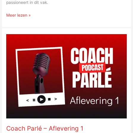
passioneert in dit vak.
Meer lezen »
Coach
Parlé
–
Aflevering
1
Coach Parlé – Aflevering 1